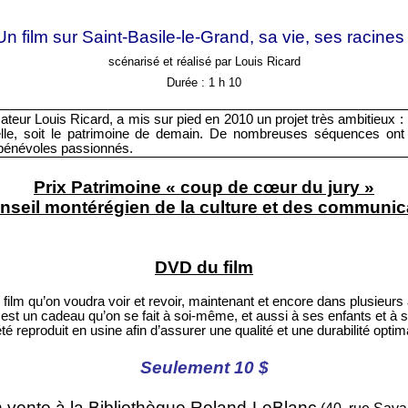
Un film sur Saint-Basile-le-Grand, sa vie, ses racines 
scénarisé et réalisé par Louis Ricard
Durée : 1 h 10
isateur Louis Ricard, a mis sur pied en 2010 un projet très ambitieux : la
elle, soit le patrimoine de demain. De nombreuses séquences ont 
e bénévoles passionnés.
Prix Patrimoine « coup de cœur du jury »
nseil montérégien de la culture et des communic
DVD du film
n film qu’on voudra voir et revoir, maintenant et encore dans plusieurs
st un cadeau qu’on se fait à soi-même, et aussi à ses enfants et à 
 été reproduit en usine afin d’assurer une qualité et une durabilité optim
Seulement 10 $
 vente à la Bibliothèque Roland-LeBlanc